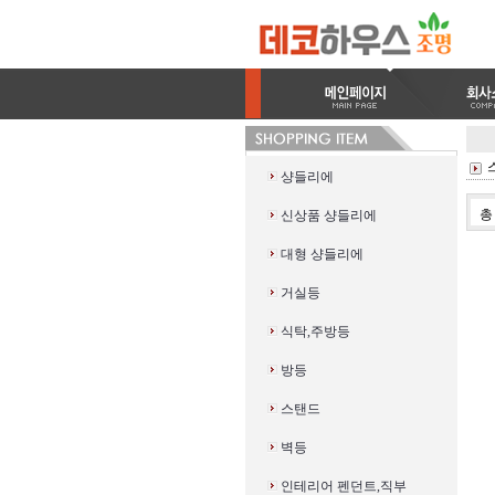
샹들리에
신상품 샹들리에
대형 샹들리에
거실등
식탁,주방등
방등
스탠드
벽등
인테리어 펜던트,직부