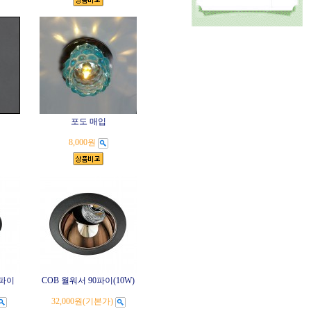
포도 매입
8,000원
5파이
COB 월워서 90파이(10W)
32,000원
(기본가)