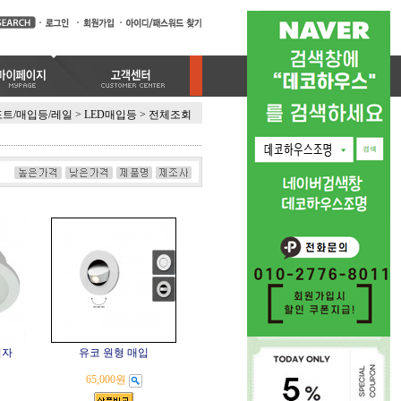
트/매입등/레일
>
LED매입등
>
전체조회
민자
유코 원형 매입
65,000원