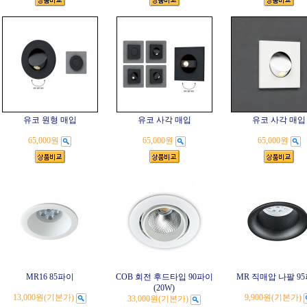
유코 원형 매입
유코 사각 매입
유코 사각 매입
65,000원
65,000원
65,000원
MR16 85파이
COB 회전 후드타입 90파이
MR 직매압 나팔 9
(20W)
13,000원
(기본가)
9,900원
(기본가)
33,000원
(기본가)