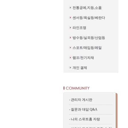
전통공예,지등,소품
센서등/욕실등/베란다
라인조명
방수등/실외등/산업등
스포트/매입등/레일
램프/전기자재
개인 결제
관리자 게시판
질문과 대답 Q&A
나의 스위트홈 자랑