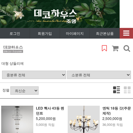
로그인
회원가입
마이페이지
최근본상품
대형 샹들리에
정렬
LED 헥사 43등 펜
엔틱 18등 갓(주문
던트
제작)
5,200,000원
2,500,000원
5,000원 적립
36,000원 적립