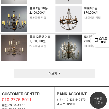
폴로 2단 18등
트로이8등
2,100,000원
870,000원
36,600원 적립
12,000원 적립
폴로12등펜던트
로디우스 12등
1,330,000원
2,030,000원
22,400원 적립
30,000원 적립
더보기 ▼
CUSTOMER CENTER
BANK ACCOUNT
010-2776-8011
비회원
신한 110-436-542370
1:1 문의
예금주:김영희
평일 09:00~19:00