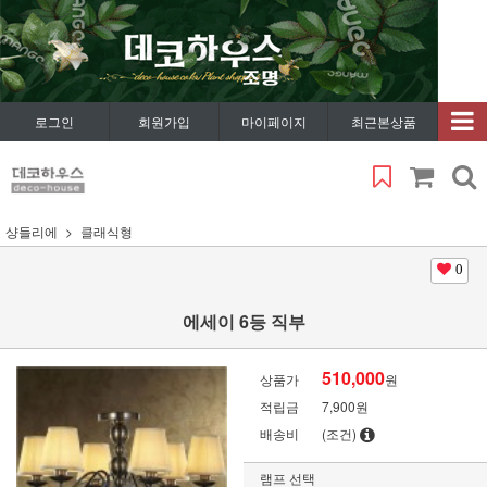
로그인
회원가입
마이페이지
최근본상품
샹들리에
클래식형
0
에세이 6등 직부
510,000
상품가
원
적립금
7,900원
배송비
(조건)
램프 선택