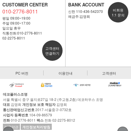
CUSTOMER CENTER
BANK ACCOUNT
010-2776-8011
비회원
신한 110-436-542370
1:1 문의
예금주:김영희
평일 09:00~19:00
주말 09:00~17:00
일요일 휴무
직통전화:010-2776-8011
02-2275-8011
고객센터
연결하기
PC 버전
이용안내
고객센터
데코플러스조명
서울 특별시 중구 을지로27길 18-2 (주교동,2층) 데코하우스 조명
대표
김영희
개인정보 보호 책임자
김영희
통신판매업신고번호
2017-서울중구-0732호
사업자 등록번호
104-09-86579
전화
010-2776-8011
팩스
전화 02-2275-8012
이용약관
개인정보처리방침