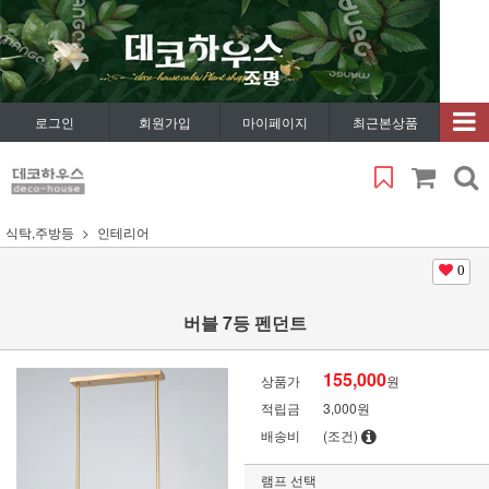
로그인
회원가입
마이페이지
최근본상품
식탁,주방등
인테리어
0
버블 7등 펜던트
155,000
상품가
원
적립금
3,000원
배송비
(조건)
램프 선택