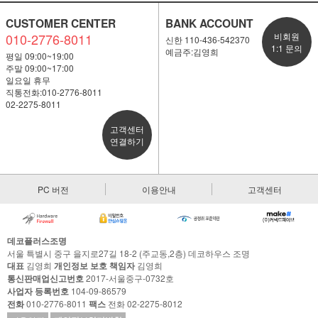
CUSTOMER CENTER
BANK ACCOUNT
010-2776-8011
비회원
신한 110-436-542370
1:1 문의
예금주:김영희
평일 09:00~19:00
주말 09:00~17:00
일요일 휴무
직통전화:010-2776-8011
02-2275-8011
고객센터
연결하기
PC 버전
이용안내
고객센터
데코플러스조명
서울 특별시 중구 을지로27길 18-2 (주교동,2층) 데코하우스 조명
대표
김영희
개인정보 보호 책임자
김영희
통신판매업신고번호
2017-서울중구-0732호
사업자 등록번호
104-09-86579
전화
010-2776-8011
팩스
전화 02-2275-8012