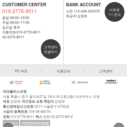
CUSTOMER CENTER
BANK ACCOUNT
010-2776-8011
비회원
신한 110-436-542370
1:1 문의
예금주:김영희
평일 09:00~19:00
주말 09:00~17:00
일요일 휴무
직통전화:010-2776-8011
02-2275-8011
고객센터
연결하기
PC 버전
이용안내
고객센터
데코플러스조명
서울 특별시 중구 을지로27길 18-2 (주교동,2층) 데코하우스 조명
대표
김영희
개인정보 보호 책임자
김영희
통신판매업신고번호
2017-서울중구-0732호
사업자 등록번호
104-09-86579
전화
010-2776-8011
팩스
전화 02-2275-8012
이용약관
개인정보처리방침