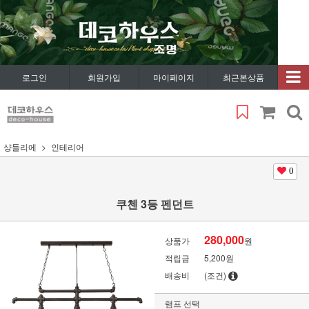
로그인
회원가입
마이페이지
최근본상품
샹들리에
인테리어
0
쿠첸 3등 펜던트
280,000
상품가
원
적립금
5,200원
배송비
(조건)
램프 선택