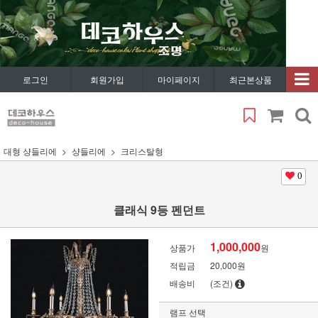
로그인
회원가입
마이페이지
최근본상품
대형 샹들리에
샹들리에
크리스탈형
0
클래식 9등 펜던트
1,000,000
상품가
원
적립금
20,000원
배송비
(조건)
램프 선택