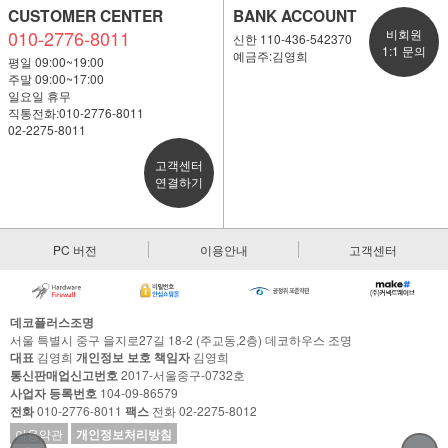
CUSTOMER CENTER
BANK ACCOUNT
010-2776-8011
비회원
신한 110-436-542370
1:1 문의
예금주:김영희
평일 09:00~19:00
주말 09:00~17:00
일요일 휴무
직통전화:010-2776-8011
02-2275-8011
고객센터
연결하기
PC 버전
이용안내
고객센터
데코플러스조명
서울 특별시 중구 을지로27길 18-2 (주교동,2층) 데코하우스 조명
대표
김영희
개인정보 보호 책임자
김영희
통신판매업신고번호
2017-서울중구-0732호
사업자 등록번호
104-09-86579
전화
010-2776-8011
팩스
전화 02-2275-8012
이용약관
개인정보처리방침