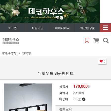
로그인
회원가입
마이페이지
최근본상품
식탁,주방등
원목형
0
데코우드 3등 펜던트
170,000
상품가
원
적립금
2,600원
배송비
(조건)
램프 선택