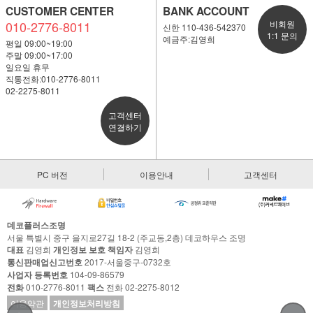
CUSTOMER CENTER
BANK ACCOUNT
010-2776-8011
비회원
신한 110-436-542370
1:1 문의
예금주:김영희
평일 09:00~19:00
주말 09:00~17:00
일요일 휴무
직통전화:010-2776-8011
02-2275-8011
고객센터
연결하기
PC 버전
이용안내
고객센터
데코플러스조명
서울 특별시 중구 을지로27길 18-2 (주교동,2층) 데코하우스 조명
대표
김영희
개인정보 보호 책임자
김영희
통신판매업신고번호
2017-서울중구-0732호
사업자 등록번호
104-09-86579
전화
010-2776-8011
팩스
전화 02-2275-8012
이용약관
개인정보처리방침