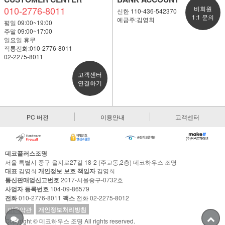
010-2776-8011
비회원
신한 110-436-542370
1:1 문의
예금주:김영희
평일 09:00~19:00
주말 09:00~17:00
일요일 휴무
직통전화:010-2776-8011
02-2275-8011
고객센터
연결하기
PC 버전
이용안내
고객센터
데코플러스조명
서울 특별시 중구 을지로27길 18-2 (주교동,2층) 데코하우스 조명
대표
김영희
개인정보 보호 책임자
김영희
통신판매업신고번호
2017-서울중구-0732호
사업자 등록번호
104-09-86579
전화
010-2776-8011
팩스
전화 02-2275-8012
이용약관
개인정보처리방침
Copyright © 데코하우스 조명 All rights reserved.