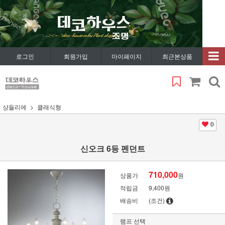
로그인
회원가입
마이페이지
최근본상품
샹들리에
클래식형
0
신오크 6등 펜던트
710,000
상품가
원
적립금
9,400원
배송비
(조건)
램프 선택