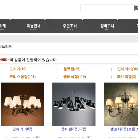
샹들리에
총
660
개의 상품이 진열되어 있습니다
도자기(10)
원목형(20)
인테리어(361
크리스탈형(151)
클래식형(110)
페브릭형(2)
임페리어6등
문어발8등,12등
벨로체8등(브론즈