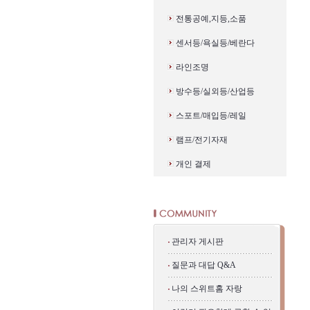
전통공예,지등,소품
센서등/욕실등/베란다
라인조명
방수등/실외등/산업등
스포트/매입등/레일
램프/전기자재
개인 결제
관리자 게시판
질문과 대답 Q&A
나의 스위트홈 자랑