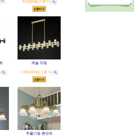
450,000원
(기본가)
던트
캐슬 32등
)
1,090,000원
(기본가)
주물11등 펜던트