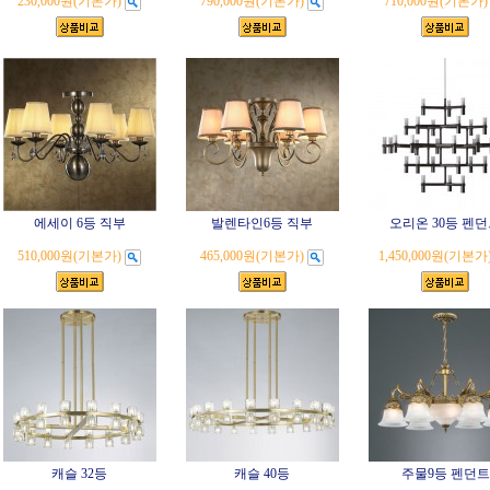
230,000원
(기본가)
790,000원
(기본가)
710,000원
(기본가)
에세이 6등 직부
발렌타인6등 직부
오리온 30등 펜
510,000원
(기본가)
465,000원
(기본가)
1,450,000원
(기본가
캐슬 32등
캐슬 40등
주물9등 펜던트