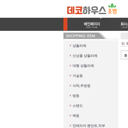
샹들리에
신상품 샹들리에
대형 샹들리에
거실등
식탁,주방등
방등
스탠드
벽등
인테리어 펜던트,직부