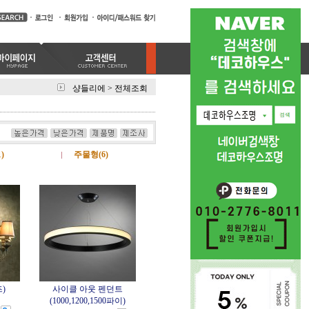
샹들리에
>
전체조회
)
주물형(6)
)
사이클 아웃 펜던트
(1000,1200,1500파이)