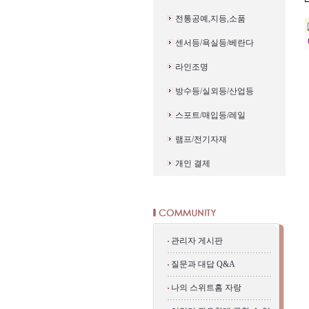
전통공예,지등,소품
센서등/욕실등/베란다
라인조명
방수등/실외등/산업등
스포트/매입등/레일
램프/전기자재
개인 결제
관리자 게시판
질문과 대답 Q&A
나의 스위트홈 자랑