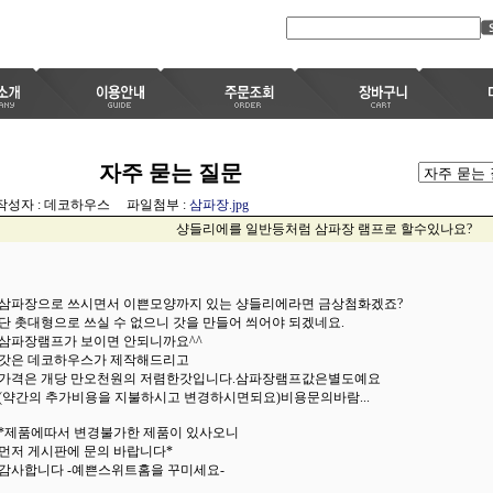
자주 묻는 질문
작성자 : 데코하우스 파일첨부 :
삼파장.jpg
샹들리에를 일반등처럼 삼파장 램프로 할수있나요?
삼파장으로 쓰시면서 이쁜모양까지 있는 샹들리에라면 금상첨화겠죠?
단 촛대형으로 쓰실 수 없으니 갓을 만들어 씌어야 되겠네요.
삼파장램프가 보이면 안되니까요^^
갓은 데코하우스가 제작해드리고
가격은 개당 만오천원의 저렴한갓입니다.삼파장램프값은별도예요
(약간의 추가비용을 지불하시고 변경하시면되요)비용문의바람...
*제품에따서 변경불가한 제품이 있사오니
먼저 게시판에 문의 바랍니다*
감사합니다 -예쁜스위트홈을 꾸미세요-