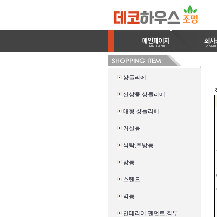
샹들리에
신상품 샹들리에
대형 샹들리에
거실등
식탁,주방등
방등
스탠드
벽등
인테리어 펜던트,직부