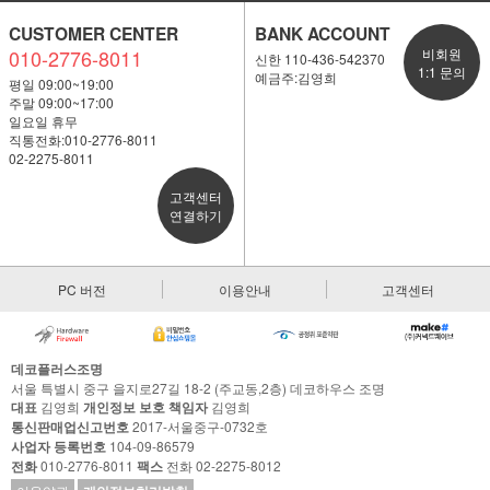
CUSTOMER CENTER
BANK ACCOUNT
010-2776-8011
비회원
신한 110-436-542370
1:1 문의
예금주:김영희
평일 09:00~19:00
주말 09:00~17:00
일요일 휴무
직통전화:010-2776-8011
02-2275-8011
고객센터
연결하기
PC 버전
이용안내
고객센터
데코플러스조명
서울 특별시 중구 을지로27길 18-2 (주교동,2층) 데코하우스 조명
대표
김영희
개인정보 보호 책임자
김영희
통신판매업신고번호
2017-서울중구-0732호
사업자 등록번호
104-09-86579
전화
010-2776-8011
팩스
전화 02-2275-8012