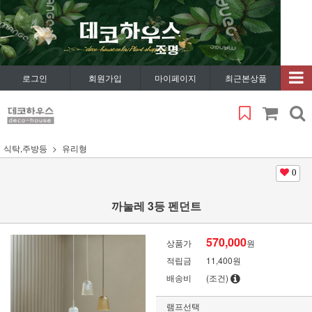
로그인
회원가입
마이페이지
최근본상품
식탁,주방등
유리형
0
까눌레 3등 펜던트
570,000
상품가
원
적립금
11,400원
배송비
(조건)
램프선택