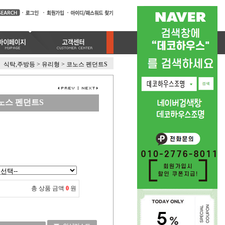
식탁,주방등
>
유리형
>
코노스 펜던트S
노스 펜던트S
총 상품 금액
0
원