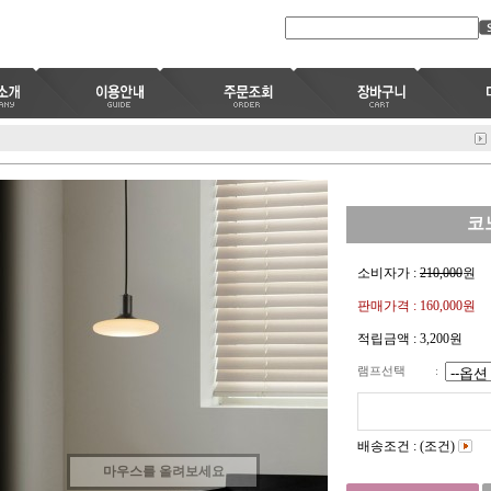
코
소비자가 :
210,000
원
판매가격 :
160,000원
적립금액 :
3,200원
램프선택
:
배송조건 : (조건)
마우스를 올려보세요