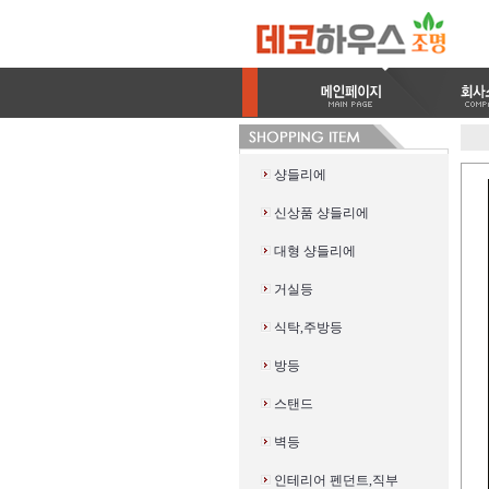
샹들리에
신상품 샹들리에
대형 샹들리에
거실등
식탁,주방등
방등
스탠드
벽등
인테리어 펜던트,직부