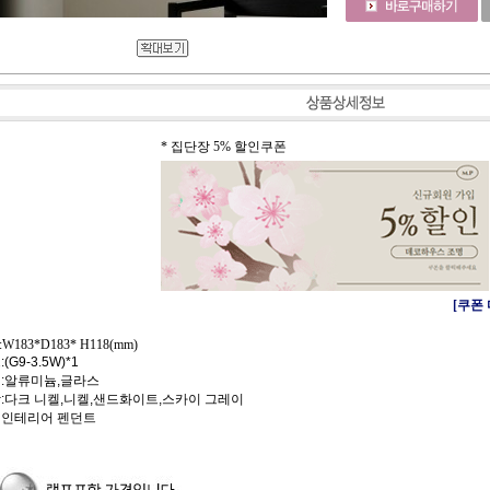
* 집단장 5% 할인쿠폰
[쿠폰
:W183*D183* H118(mm)
:(G9-3.5W)*1
질:알류미늄,글라스
상:다크 니켈,니켈,샌드화이트,스카이 그레이
 인테리어 펜던트