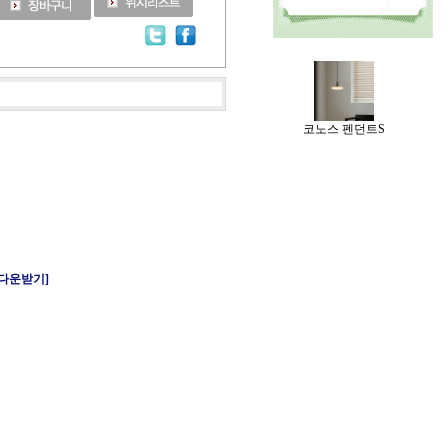
코노스 펜던트S
 다운받기]