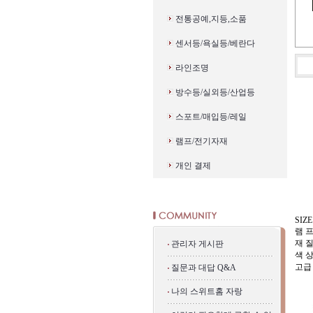
전통공예,지등,소품
센서등/욕실등/베란다
라인조명
방수등/실외등/산업등
스포트/매입등/레일
램프/전기자재
개인 결제
SIZE
램 프
재 
관리자 게시판
색 
고급
질문과 대답 Q&A
나의 스위트홈 자랑