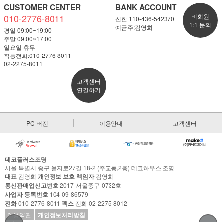
CUSTOMER CENTER
BANK ACCOUNT
010-2776-8011
비회원
신한 110-436-542370
1:1 문의
예금주:김영희
평일 09:00~19:00
주말 09:00~17:00
일요일 휴무
직통전화:010-2776-8011
02-2275-8011
고객센터
연결하기
PC 버전
이용안내
고객센터
데코플러스조명
서울 특별시 중구 을지로27길 18-2 (주교동,2층) 데코하우스 조명
대표
김영희
개인정보 보호 책임자
김영희
통신판매업신고번호
2017-서울중구-0732호
사업자 등록번호
104-09-86579
전화
010-2776-8011
팩스
전화 02-2275-8012
이용약관
개인정보처리방침