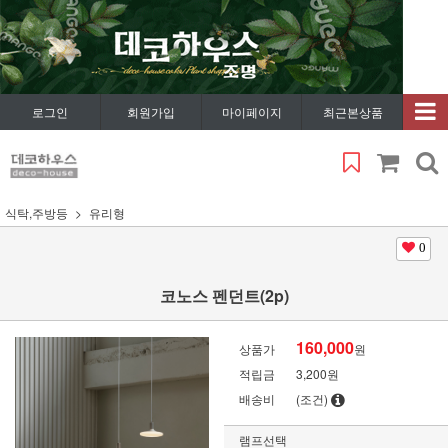
로그인
회원가입
마이페이지
최근본상품
식탁,주방등
유리형
0
코노스 펜던트(2p)
160,000
상품가
원
적립금
3,200원
배송비
(조건)
램프선택