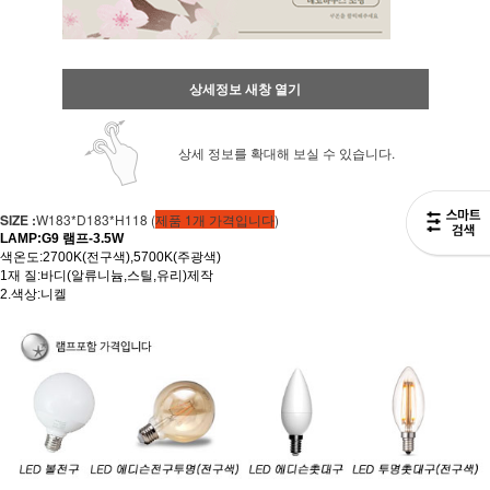
상세정보 새창 열기
상세 정보를 확대해 보실 수 있습니다.
SIZE :
W183*D183*H118 (
제품 1개 가격입니다
)
LAMP:G9 램프-3.5W
색온도:2700K(전구색),5700K(주광색)
1재 질:바디(알류니늄,스틸,유리)제작
2.색상:니켈