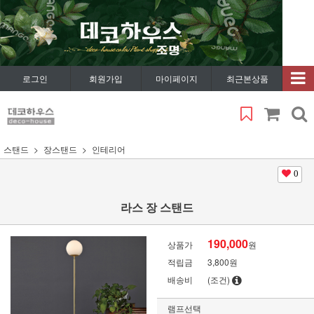
로그인
회원가입
마이페이지
최근본상품
스탠드
장스탠드
인테리어
0
라스 장 스탠드
190,000
상품가
원
적립금
3,800원
배송비
(조건)
램프선택