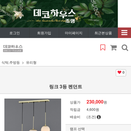
로그인
회원가입
마이페이지
최근본상품
식탁,주방등
유리형
0
링크 3등 펜던트
230,000
상품가
원
적립금
4,600원
배송비
(조건)
램프 선택