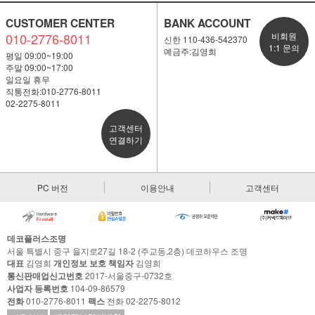
CUSTOMER CENTER
BANK ACCOUNT
010-2776-8011
비회원
신한 110-436-542370
1:1 문의
예금주:김영희
평일 09:00~19:00
주말 09:00~17:00
일요일 휴무
직통전화:010-2776-8011
02-2275-8011
고객센터
연결하기
PC 버전
이용안내
고객센터
데코플러스조명
서울 특별시 중구 을지로27길 18-2 (주교동,2층) 데코하우스 조명
대표
김영희
개인정보 보호 책임자
김영희
통신판매업신고번호
2017-서울중구-0732호
사업자 등록번호
104-09-86579
전화
010-2776-8011
팩스
전화 02-2275-8012