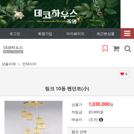
로그인
회원가입
마이페이지
최근본상품
샹들리에
인테리어
0
링크 10등 펜던트(小)
1,030,000
상품가
원
적립금
20,600원
배송비
(조건)
램프 선택