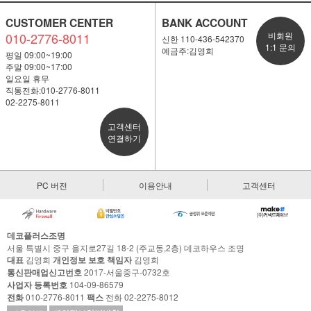
CUSTOMER CENTER
BANK ACCOUNT
010-2776-8011
비회원
신한 110-436-542370
1:1 문의
예금주:김영희
평일 09:00~19:00
주말 09:00~17:00
일요일 휴무
직통전화:010-2776-8011
02-2275-8011
고객센터
연결하기
PC 버전
이용안내
고객센터
데코플러스조명
서울 특별시 중구 을지로27길 18-2 (주교동,2층) 데코하우스 조명
대표
김영희
개인정보 보호 책임자
김영희
통신판매업신고번호
2017-서울중구-0732호
사업자 등록번호
104-09-86579
전화
010-2776-8011
팩스
전화 02-2275-8012