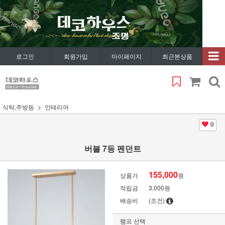
로그인
회원가입
마이페이지
최근본상품
식탁,주방등
인테리어
0
버블 7등 펜던트
155,000
상품가
원
적립금
3,000원
배송비
(조건)
램프 선택