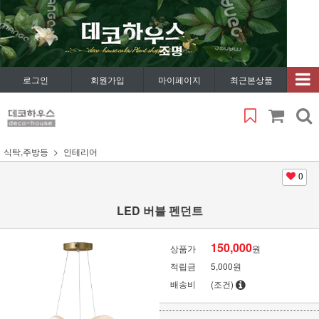
로그인
회원가입
마이페이지
최근본상품
식탁,주방등
인테리어
0
LED 버블 펜던트
150,000
상품가
원
적립금
5,000원
배송비
(조건)