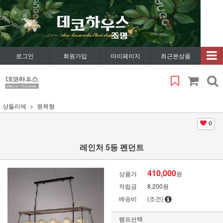
로그인
회원가입
마이페이지
최근본상품
샹들리에
원목형
0
레인처 5등 펜던트
410,000
상품가
원
적립금
8,200원
배송비
(조건)
램프선택