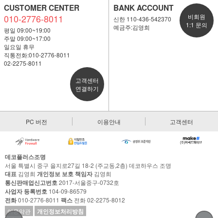
CUSTOMER CENTER
BANK ACCOUNT
010-2776-8011
비회원
신한 110-436-542370
1:1 문의
예금주:김영희
평일 09:00~19:00
주말 09:00~17:00
일요일 휴무
직통전화:010-2776-8011
02-2275-8011
고객센터
연결하기
PC 버전
이용안내
고객센터
데코플러스조명
서울 특별시 중구 을지로27길 18-2 (주교동,2층) 데코하우스 조명
대표
김영희
개인정보 보호 책임자
김영희
통신판매업신고번호
2017-서울중구-0732호
사업자 등록번호
104-09-86579
전화
010-2776-8011
팩스
전화 02-2275-8012
이용약관
개인정보처리방침