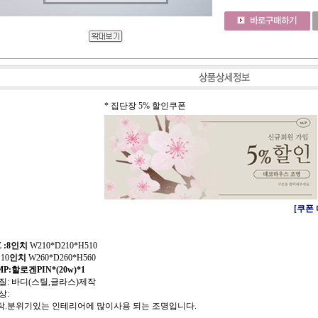
* 집단장 5% 할인쿠폰
[쿠폰
E :8인치
W210*D210*H510
0
인치
W260*D260*H560
P:할로겐PIN*(20w)*1
 질: 바디(스틸,글라스)제작
상:
식탁.분위기있는 인테리어에 많이사용 되는 조명입니다.