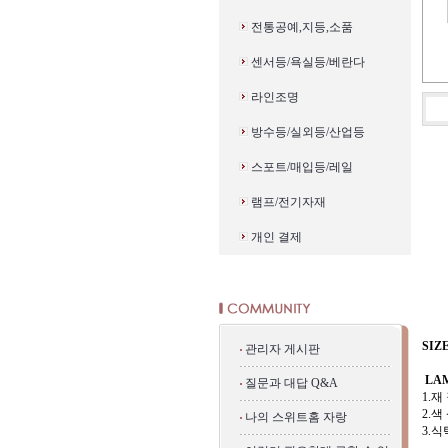
전통공예,지등,소품
센서등/욕실등/베란다
라인조명
방수등/실외등/산업등
스포트/매입등/레일
램프/전기자재
개인 결제
SIZ
관리자 게시판
1
LAM
질문과 대답 Q&A
1.재
2.색 
나의 스위트홈 자랑
3.