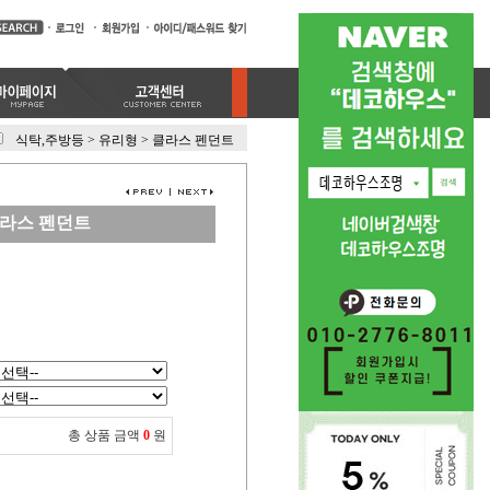
식탁,주방등
>
유리형
>
클라스 펜던트
라스 펜던트
총 상품 금액
0
원