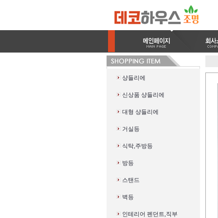
샹들리에
신상품 샹들리에
대형 샹들리에
거실등
식탁,주방등
방등
스탠드
벽등
인테리어 펜던트,직부