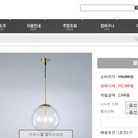
클
소비자가 :
156,000
원
판매가격 :
102,000원
적립금액 :
2,040원
사이즈 선택
:
램프선택
:
배송조건 : (조건)
마우스를 올려보세요