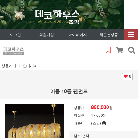
로그인
회원가입
마이페이지
최근본상품
샹들리에
인테리어
0
아름 10등 펜던트
850,000
상품가
원
적립금
17,000원
배송비
(조건)
램프 선택