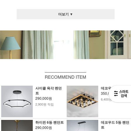
더보기 ▼
RECOMMEND ITEM
사이클 육각 펜던
데코우드 9등 직부
트
350,000원
290,000원
6,400원 적립
2,900원 적립
하이핀 6등 펜던트
데코우드 5등 펜던
트
290,000원