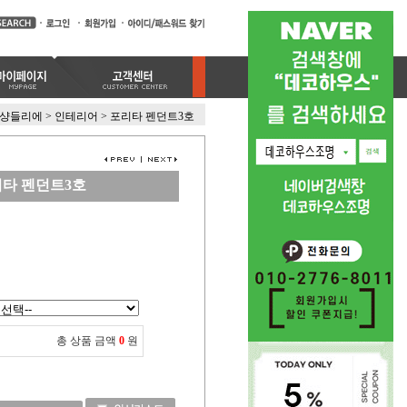
 샹들리에
>
인테리어
>
포리타 펜던트3호
타 펜던트3호
총 상품 금액
0
원