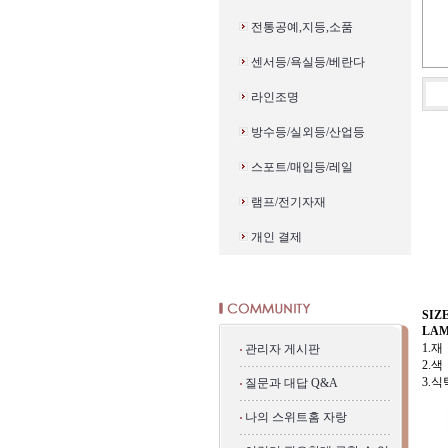
전통공예,지등,소품
센서등/욕실등/베란다
라인조명
방수등/실외등/산업등
스포트/매입등/레일
램프/전기자재
개인 결제
SIZE
LAMP
1.재
관리자 게시판
2.색
3.
질문과 대답 Q&A
나의 스위트홈 자랑