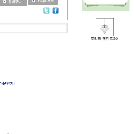
포리타 펜던트3호
 다운받기]