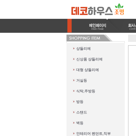
샹들리에
신상품 샹들리에
대형 샹들리에
거실등
식탁,주방등
방등
스탠드
벽등
인테리어 펜던트,직부