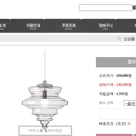
신상품
포리
소비자가 :
320,000
원
판매가격 :
240,000
원
적립금액 :
4,800원
램프 선택
:
배송조건 : (조건)
마우스를 올려보세요