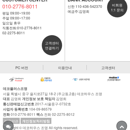
010-2776-8011
비회원
신한 110-436-542370
1:1 문의
예금주:김영희
평일 09:00~19:00
주말 09:00~17:00
일요일 휴무
직통전화:010-2776-8011
02-2275-8011
고객센터
연결하기
PC 버전
이용안내
고객센터
데코플러스조명
서울 특별시 중구 을지로27길 18-2 (주교동,2층) 데코하우스 조명
대표
김영희
개인정보 보호 책임자
김영희
통신판매업신고번호
2017-서울중구-0732호
사업자 등록번호
104-09-86579
전화
010-2776-8011
팩스
전화 02-2275-8012
이용약관
개인정보처리방침
Copyright © 데코하우스 조명 All rights reserved.