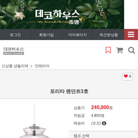
로그인
회원가입
마이페이지
최근본상품
신상품 샹들리에
인테리어
0
포리타 펜던트3호
240,000
상품가
원
적립금
4,800원
배송비
(조건)
램프 선택