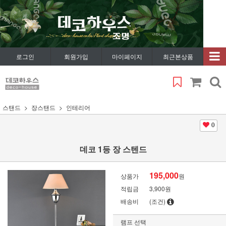
로그인
회원가입
마이페이지
최근본상품
스탠드
장스탠드
인테리어
0
데코 1등 장 스텐드
195,000
상품가
원
적립금
3,900원
배송비
(조건)
램프 선택