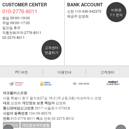
CUSTOMER CENTER
BANK ACCOUNT
010-2776-8011
비회원
신한 110-436-542370
1:1 문의
예금주:김영희
평일 09:00~19:00
주말 09:00~17:00
일요일 휴무
직통전화:010-2776-8011
02-2275-8011
고객센터
연결하기
PC 버전
이용안내
고객센터
데코플러스조명
서울 특별시 중구 을지로27길 18-2 (주교동,2층) 데코하우스 조명
대표
김영희
개인정보 보호 책임자
김영희
통신판매업신고번호
2017-서울중구-0732호
사업자 등록번호
104-09-86579
전화
010-2776-8011
팩스
전화 02-2275-8012
이용약관
개인정보처리방침