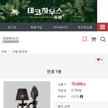
로그인
회원가입
마이페이지
최근본상품
벽등
갓형,촛대형
0
연경 1등
75,000
상품가
원
적립금
5,780원
배송비
(조건)
램프 선택