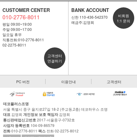
CUSTOMER CENTER
BANK ACCOUNT
010-2776-8011
비회원
신한 110-436-542370
1:1 문의
예금주:김영희
평일 09:00~19:00
주말 09:00~17:00
일요일 휴무
직통전화:010-2776-8011
02-2275-8011
고객센터
연결하기
PC 버전
이용안내
고객센터
데코플러스조명
서울 특별시 중구 을지로27길 18-2 (주교동,2층) 데코하우스 조명
대표
김영희
개인정보 보호 책임자
김영희
통신판매업신고번호
2017-서울중구-0732호
사업자 등록번호
104-09-86579
전화
010-2776-8011
팩스
전화 02-2275-8012