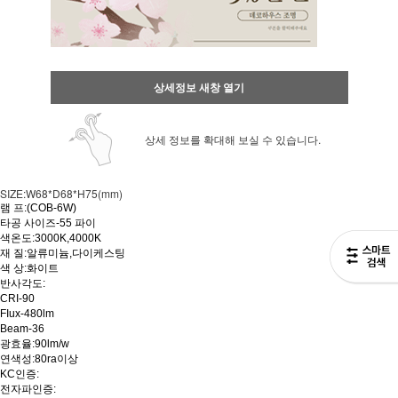
상세정보 새창 열기
상세 정보를 확대해 보실 수 있습니다.
SIZE:W68*D68*H75(mm)
램 프:(COB-6W)
타공 사이즈-55 파이
색온도:3000K,4000K
재 질:알류미늄,다이케스팅
색 상:화이트
반사각도:
CRI-90
FIux-480lm
Beam-36
광효율:90lm/w
연색성:80ra이상
KC인증:
전자파인증: