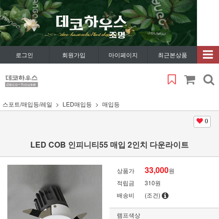
로그인
회원가입
마이페이지
최근본상품
스포트/매입등/레일
LED매입등
매입등
0
LED COB 인피니티55 매입 2인치 다운라이트
33,000
상품가
원
적립금
310원
배송비
(조건)
램프색상