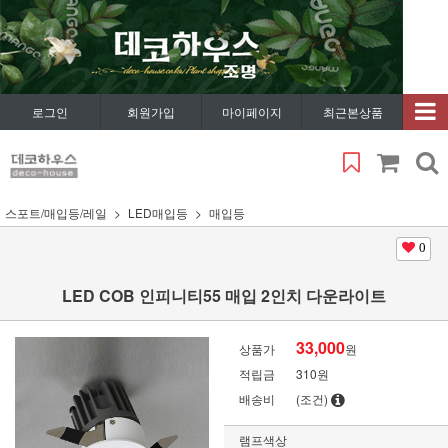
로그인
회원가입
마이페이지
최근본상품
스포트/매입등/레일
LED매입등
매입등
0
LED COB 인피니티55 매입 2인치 다운라이트
33,000
상품가
원
적립금
310원
배송비
(조건)
램프색상