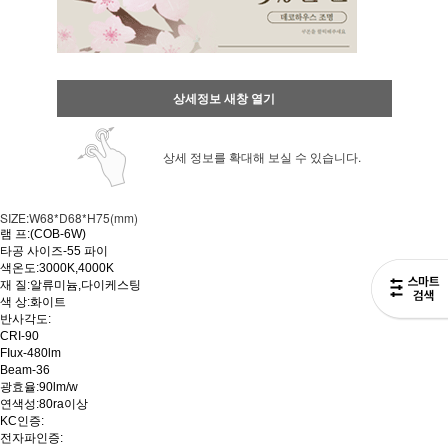
상세정보 새창 열기
상세 정보를 확대해 보실 수 있습니다.
SIZE:W68*D68*H75(mm)
램 프:(COB-6W)
타공 사이즈-55 파이
색온도:3000K,4000K
재 질:알류미늄,다이케스팅
색 상:화이트
반사각도:
CRI-90
FIux-480lm
Beam-36
광효율:90lm/w
연색성:80ra이상
KC인증:
전자파인증: