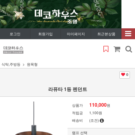
로그인
회원가입
마이페이지
최근본상품
식탁,주방등
원목형
0
라퓨타 1등 펜던트
110,000
상품가
원
적립금
1,100원
배송비
(조건)
램프 선택