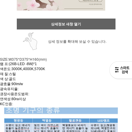
상세정보 새창 열기
상세 정보를 확대해 보실 수 있습니다.
SIZE:W375*D375*H160(mm)
램 프:(26B-LED -8W)*1
색온도:3000K,4000K,5700K
재 질:스틸
색 상:골드
광효율:90lm/w
광속유지율:
권장사용온도범위:
연색성:80ra이상
KC인증: